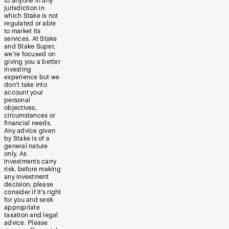
to anyone in any
jurisdiction in
which Stake is not
regulated or able
to market its
services. At Stake
and Stake Super,
we’re focused on
giving you a better
investing
experience but we
don’t take into
account your
personal
objectives,
circumstances or
financial needs.
Any advice given
by Stake is of a
general nature
only. As
investments carry
risk, before making
any investment
decision, please
consider if it’s right
for you and seek
appropriate
taxation and legal
advice. Please