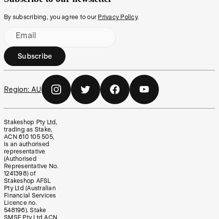
By subscribing, you agree to our
Privacy Policy
.
Email
Subscribe
Region:
AU
Stakeshop Pty Ltd,
trading as Stake,
ACN 610 105 505,
is an authorised
representative
(Authorised
Representative No.
1241398) of
Stakeshop AFSL
Pty Ltd (Australian
Financial Services
Licence no.
548196). Stake
SMSF Pty Ltd ACN