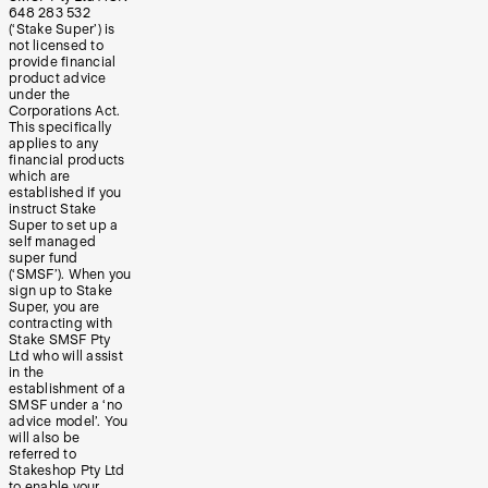
648 283 532
(‘Stake Super’) is
not licensed to
provide financial
product advice
under the
Corporations Act.
This specifically
applies to any
financial products
which are
established if you
instruct Stake
Super to set up a
self managed
super fund
(‘SMSF’). When you
sign up to Stake
Super, you are
contracting with
Stake SMSF Pty
Ltd who will assist
in the
establishment of a
SMSF under a ‘no
advice model’. You
will also be
referred to
Stakeshop Pty Ltd
to enable your