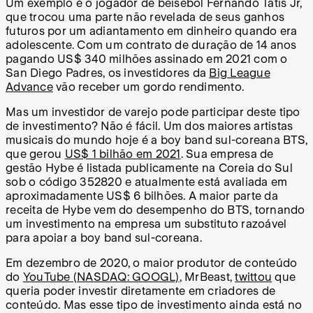
Um exemplo é o jogador de beisebol Fernando Tatis Jr,
que trocou uma parte não revelada de seus ganhos
futuros por um adiantamento em dinheiro quando era
adolescente. Com um contrato de duração de 14 anos
pagando US$ 340 milhões assinado em 2021 com o
San Diego Padres, os investidores da
Big League
Advance
vão receber um gordo rendimento.
Mas um investidor de varejo pode participar deste tipo
de investimento? Não é fácil. Um dos maiores artistas
musicais do mundo hoje é a boy band sul-coreana BTS,
que gerou
US$ 1 bilhão em 2021
. Sua empresa de
gestão Hybe é listada publicamente na Coreia do Sul
sob o código 352820 e atualmente está avaliada em
aproximadamente US$ 6 bilhões. A maior parte da
receita de Hybe vem do desempenho do BTS, tornando
um investimento na empresa um substituto razoável
para apoiar a boy band sul-coreana.
Em dezembro de 2020, o maior produtor de conteúdo
do
YouTube (NASDAQ: GOOGL)
, MrBeast,
twittou
que
queria poder investir diretamente em criadores de
conteúdo. Mas esse tipo de investimento ainda está no