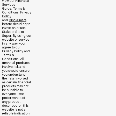
view our
Financial
Services
Guide
,
Terms &
Conditions
,
Privacy
Policy
and
Disclaimers
before deciding to
invest on or use
Stake or Stake
Super. By using our
website or service
in any way, you
agree to our
Privacy Policy and
Terms &
Conditions. All
financial products
involve risk and
you should ensure
you understand
the risks involved
as certain financial
products may not
be suitable to
everyone. Past
performance of
any product
described on this
website is not a
reliable indication