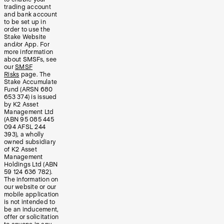
trading account
and bank account
to be set up in
order to use the
Stake Website
and/or App. For
more information
about SMSFs, see
our
SMSF
Risks
page. The
Stake Accumulate
Fund (ARSN 680
653 374) is issued
by K2 Asset
Management Ltd
(ABN 95 085 445
094 AFSL 244
393), a wholly
owned subsidiary
of K2 Asset
Management
Holdings Ltd (ABN
59 124 636 782).
The information on
our website or our
mobile application
is not intended to
be an inducement,
offer or solicitation