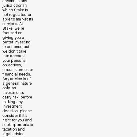
anyone in any
jurisdiction in
which Stake is
not regulated or
able to market its
services. At
Stake, we’re
focused on
giving you a
better investing
experience but
we don’t take
into account
your personal
objectives,
circumstances or
financial needs.
Any advice is of
a general nature
only. As
investments
carry risk, before
making any
investment
decision, please
consider if it’s
right for you and
seek appropriate
taxation and
legal advice.