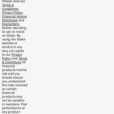
Please view our
Terms &
Conditions
,
Privacy Policy
,
Financial Advice
Disclosure
and
Disclaimers
before deciding
to use or invest
on Stake. By
using the Stake
website or
service in any
way, you agree
to our
Privacy
Policy
and
Terms
& Conditions
All
financial
products involve
risk and you
should ensure
you understand
the risks involved
as certain
financial
products may
not be suitable
to everyone. Past
performance of
any product