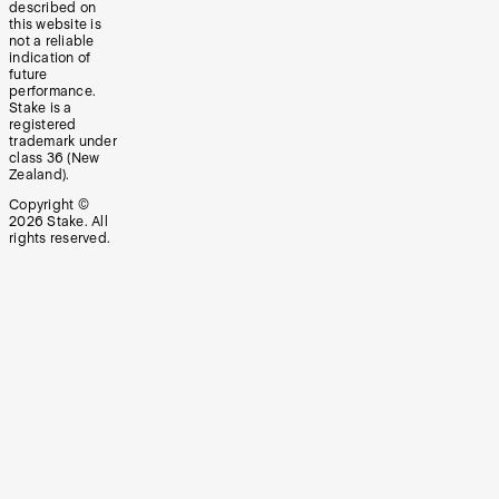
described on
this website is
not a reliable
indication of
future
performance.
Stake is a
registered
trademark under
class 36 (New
Zealand).
Copyright ©
2026
Stake. All
rights reserved.