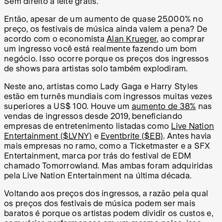
Sem direito a leite grátis.
Então, apesar de um aumento de quase 25.000% no
preço, os festivais de música ainda valem a pena? De
acordo com o economista
Alan Krueger
, ao comprar
um ingresso você está realmente fazendo um bom
negócio. Isso ocorre porque os preços dos ingressos
de shows para artistas solo também explodiram.
Neste ano, artistas como Lady Gaga e Harry Styles
estão em turnês mundiais com ingressos muitas vezes
superiores a US$ 100. Houve um
aumento de 38%
nas
vendas de ingressos desde 2019, beneficiando
empresas de entretenimento listadas como
Live Nation
Entertainment ($LVNY)
e
Eventbrite ($EB)
. Antes havia
mais empresas no ramo, como a Ticketmaster e a SFX
Entertainment, marca por trás do festival de EDM
chamado Tomorrowland. Mas ambas foram adquiridas
pela Live Nation Entertainment na última década.
Voltando aos preços dos ingressos, a razão pela qual
os preços dos festivais de música podem ser mais
baratos é porque os artistas podem dividir os custos e,