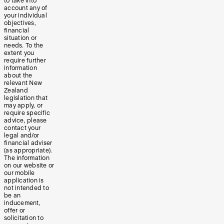
to take into
account any of
your individual
objectives,
financial
situation or
needs. To the
extent you
require further
information
about the
relevant New
Zealand
legislation that
may apply, or
require specific
advice, please
contact your
legal and/or
financial adviser
(as appropriate).
The information
on our website or
our mobile
application is
not intended to
be an
inducement,
offer or
solicitation to